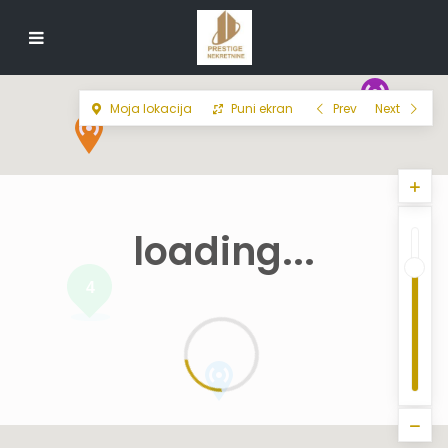
Moja lokacija
Puni ekran
Prev
Next
loading...
4