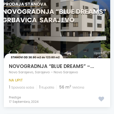
Uporedi
NOVOGRADNJA “BLUE DREAMS” –...
Novo Sarajevo
,
Sarajevo – Novo Sarajevo
NA UPIT
2
1
1
56 m
Spavaća soba
Kupatila
Veličina
Prestige
17 Septembra, 2024