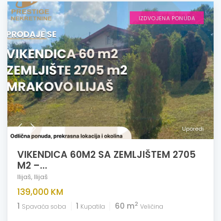
IZDVOJENA PONUDA
Uporedi
VIKENDICA 60M2 SA ZEMLJIŠTEM 2705
M2 –...
Ilijaš
,
Ilijaš
139,000 KM
2
1
1
60 m
Spavaća soba
Kupatila
Veličina