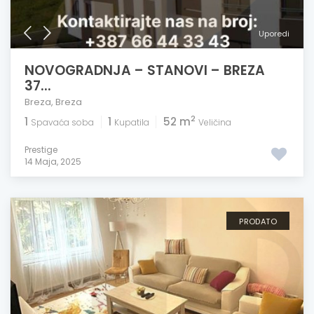
Uporedi
NOVOGRADNJA – STANOVI – BREZA
37...
Breza
,
Breza
2
1
1
52 m
Spavaća soba
Kupatila
Veličina
Prestige
14 Maja, 2025
PRODATO