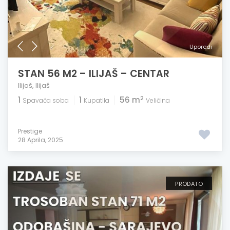
Uporedi
STAN 56 M2 – ILIJAŠ – CENTAR
Ilijaš
,
Ilijaš
2
1
1
56 m
Spavaća soba
Kupatila
Veličina
Prestige
28 Aprila, 2025
PRODATO