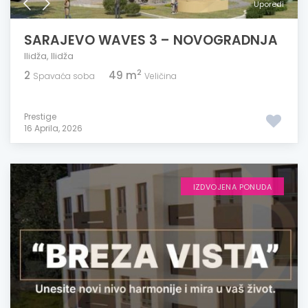
Uporedi
SARAJEVO WAVES 3 – NOVOGRADNJA
Ilidža
,
Ilidža
2
2
49 m
Spavaća soba
Veličina
Prestige
16 Aprila, 2026
IZDVOJENA PONUDA