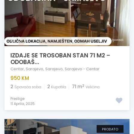
Uporedi
IZDAJE SE TROSOBAN STAN 71 M2 –
ODOBAŠ...
Centar
,
Sarajevo
,
Sarajevo
,
Sarajevo - Centar
950 KM
2
2
2
71 m
Spavaća soba
Kupatila
Veličina
Prestige
11 Aprila, 2025
PRODATO