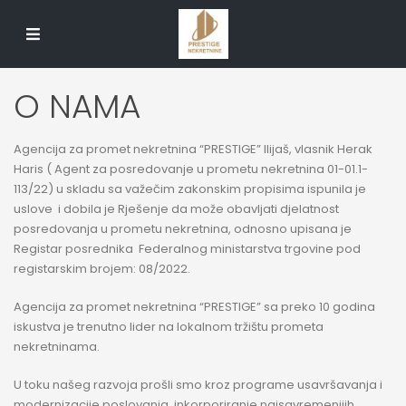
O NAMA
Agencija za promet nekretnina “PRESTIGE” Ilijaš, vlasnik Herak
Haris ( Agent za posredovanje u prometu nekretnina 01-01.1-
113/22) u skladu sa važečim zakonskim propisima ispunila je
uslove i dobila je Rješenje da može obavljati djelatnost
posredovanja u prometu nekretnina, odnosno upisana je
Registar posrednika Federalnog ministarstva trgovine pod
registarskim brojem: 08/2022.
Agencija za promet nekretnina “PRESTIGE” sa preko 10 godina
iskustva je trenutno lider na lokalnom tržištu prometa
nekretninama.
U toku našeg razvoja prošli smo kroz programe usavršavanja i
modernizacije poslovanja, inkorporiranje najsavremenijih