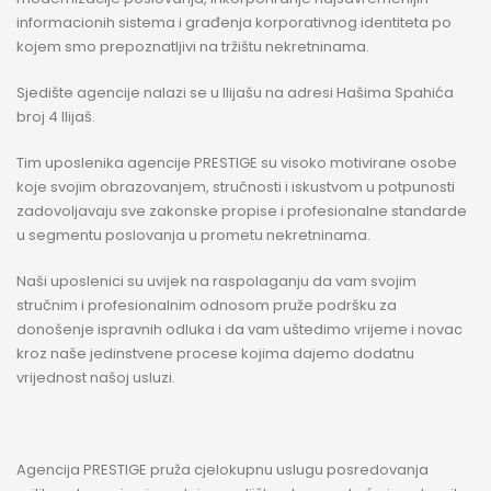
informacionih sistema i građenja korporativnog identiteta po
kojem smo prepoznatljivi na tržištu nekretninama.
Sjedište agencije nalazi se u Ilijašu na adresi Hašima Spahića
broj 4 Ilijaš.
Tim uposlenika agencije PRESTIGE su visoko motivirane osobe
koje svojim obrazovanjem, stručnosti i iskustvom u potpunosti
zadovoljavaju sve zakonske propise i profesionalne standarde
u segmentu poslovanja u prometu nekretninama.
Naši uposlenici su uvijek na raspolaganju da vam svojim
stručnim i profesionalnim odnosom pruže podršku za
donošenje ispravnih odluka i da vam uštedimo vrijeme i novac
kroz naše jedinstvene procese kojima dajemo dodatnu
vrijednost našoj usluzi.
Agencija PRESTIGE pruža cjelokupnu uslugu posredovanja