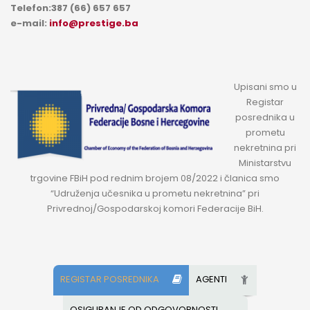
Telefon:387 (66) 657 657
e-mail:
info@prestige.ba
Upisani smo u
Registar
posrednika u
prometu
nekretnina pri
Ministarstvu
trgovine FBiH pod rednim brojem 08/2022 i članica smo
“Udruženja učesnika u prometu nekretnina” pri
Privrednoj/Gospodarskoj komori Federacije BiH.
REGISTAR POSREDNIKA
AGENTI
OSIGURANJE OD ODGOVORNOSTI