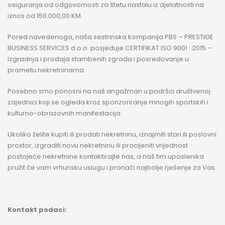
osiguranja od odgovornosti za štetu nastalu iz djelatnosti na
iznos od 150.000,00 KM.
Pored navedenoga, naša sestrinska kompanija PBS – PRESTIGE
BUSINESS SERVICES d.o.o. posjeduje CERTIFIKAT ISO 9001 : 2015 –
Izgradnja i prodaja stambenih zgrada i posredovanje u
prometu nekretninama.
Posebno smo ponosni na naš angažman u podršci društvenoj
zajednici koji se ogleda kroz sponzoriranje mnogih sportskih i
kulturno-obrazovnih manifestacija.
Ukoliko želite kupiti ili prodati nekretninu, iznajmiti stan ili poslovni
prostor, izgraditi novu nekretninu ili procijeniti vrijednost
postojeće nekretnine kontaktirajte nas, a naš tim uposlenika
pružit će vam vrhunsku uslugu i pronači najbolje rješenje za Vas.
Kontakt podaci: