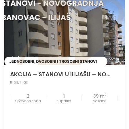
Uporedi
AKCIJA – STANOVI U ILIJAŠU – NO...
Ilijaš
,
Ilijaš
2
2
1
39 m
Spavaća soba
Kupatila
Veličina