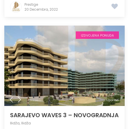
Prestige
20 Decembra, 2022
IZDVOJENA PONUDA
Uporedi
SARAJEVO WAVES 3 – NOVOGRADNJA
Ilidža
,
Ilidža