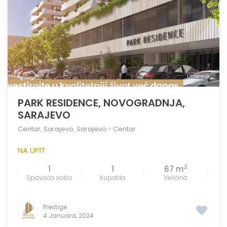
Uporedi
PARK RESIDENCE, NOVOGRADNJA,
SARAJEVO
Centar
,
Sarajevo
,
Sarajevo - Centar
NA UPIT
2
1
1
67 m
Spavaća soba
Kupatila
Veličina
Prestige
4 Januara, 2024