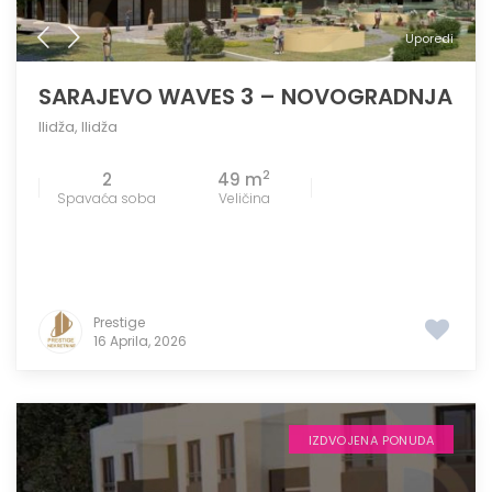
Uporedi
SARAJEVO WAVES 3 – NOVOGRADNJA
Ilidža
,
Ilidža
2
2
49 m
Spavaća soba
Veličina
Prestige
16 Aprila, 2026
IZDVOJENA PONUDA