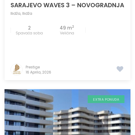
SARAJEVO WAVES 3 – NOVOGRADNJA
Ilidža
,
Ilidža
2
2
49 m
Spavaća soba
Veličina
Prestige
16 Aprila, 2026
EXTRA PONUDA