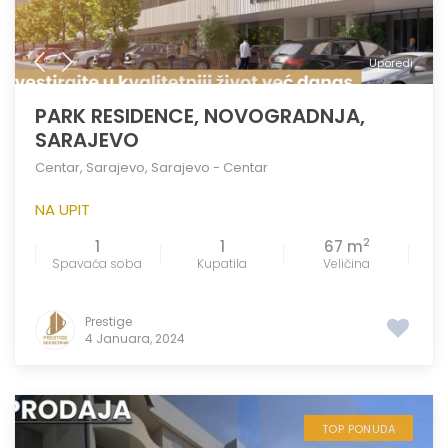
Uporedi
PARK RESIDENCE, NOVOGRADNJA,
SARAJEVO
Centar
,
Sarajevo
,
Sarajevo - Centar
NA UPIT
2
1
1
67 m
Spavaća soba
Kupatila
Veličina
Prestige
4 Januara, 2024
TOP PONUDA