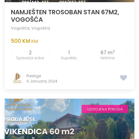
NAMJEŠTEN TROSOBAN STAN 67M2,
VOGOŠĆA
Vogošća
,
Vogošća
500 KM
KM
2
2
1
67 m
Spavaća soba
Kupatila
Veličina
Prestige
4 Januara, 2024
IZDVOJENA PONUDA