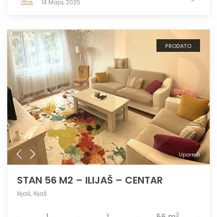
14 Maja, 2025
PRODATO
Uporedi
STAN 56 M2 – ILIJAŠ – CENTAR
Ilijaš
,
Ilijaš
2
1
1
56 m