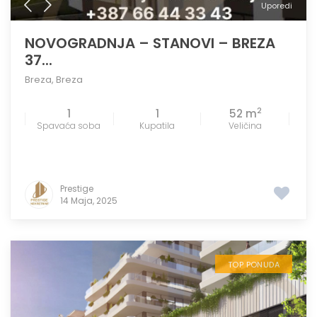
Uporedi
NOVOGRADNJA – STANOVI – BREZA
37...
Breza
,
Breza
2
1
1
52 m
Spavaća soba
Kupatila
Veličina
Prestige
14 Maja, 2025
TOP PONUDA