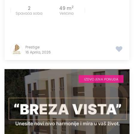
2
2
49 m
Spavaća soba
Veličina
Prestige
16 Aprila, 2026
IZDVOJENA PONUDA