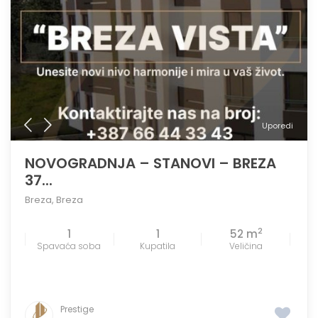
Uporedi
NOVOGRADNJA – STANOVI – BREZA
37...
Breza
,
Breza
2
1
1
52 m
Spavaća soba
Kupatila
Veličina
Prestige