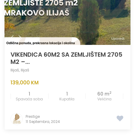
Uporedi
VIKENDICA 60M2 SA ZEMLJIŠTEM 2705
M2 –...
Ilijaš
,
Ilijaš
139,000 KM
2
1
1
60 m
Spavaća soba
Kupatila
Veličina
Prestige
11 Septembra, 2024