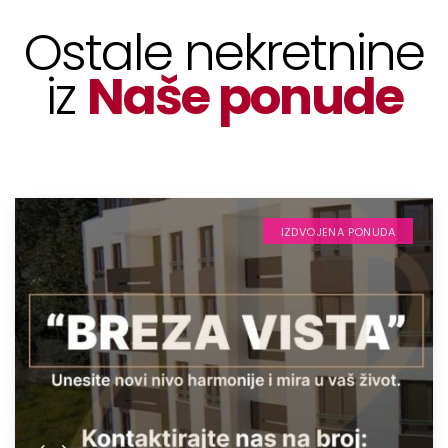
Ostale nekretnine
iz
Naše ponude
IZDVOJENA PONUDA