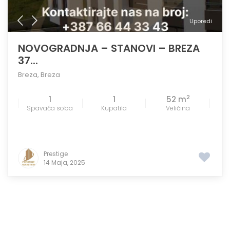
Uporedi
NOVOGRADNJA – STANOVI – BREZA
37...
Breza
,
Breza
2
1
1
52 m
Spavaća soba
Kupatila
Veličina
Prestige
14 Maja, 2025