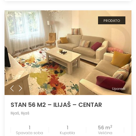
PRODATO
Uporedi
STAN 56 M2 – ILIJAŠ – CENTAR
Ilijaš
,
Ilijaš
2
1
1
56 m
Spavaća soba
Kupatila
Veličina