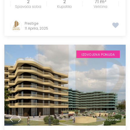
2
2
2
71 m
Spavaća soba
Kupatila
Veličina
Prestige
11 Aprila, 2025
IZDVOJENA PONUDA
Uporedi