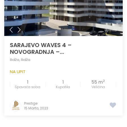
Uporedi
SARAJEVO WAVES 4 –
NOVOGRADNJA –...
Ilidža
,
Ilidža
NA UPIT
2
1
1
55 m
Spavaća soba
Kupatila
Veličina
Prestige
15 Marta, 2023