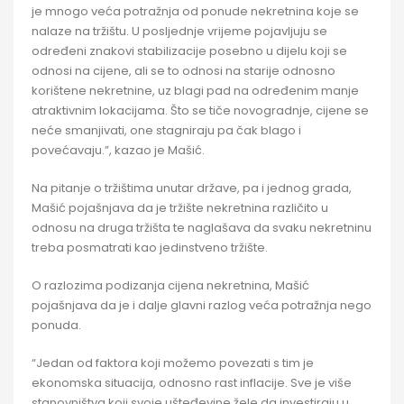
je mnogo veća potražnja od ponude nekretnina koje se
nalaze na tržištu. U posljednje vrijeme pojavljuju se
određeni znakovi stabilizacije posebno u dijelu koji se
odnosi na cijene, ali se to odnosi na starije odnosno
korištene nekretnine, uz blagi pad na određenim manje
atraktivnim lokacijama. Što se tiče novogradnje, cijene se
neće smanjivati, one stagniraju pa čak blago i
povećavaju.”, kazao je Mašić.
Na pitanje o tržištima unutar države, pa i jednog grada,
Mašić pojašnjava da je tržište nekretnina različito u
odnosu na druga tržišta te naglašava da svaku nekretninu
treba posmatrati kao jedinstveno tržište.
O razlozima podizanja cijena nekretnina, Mašić
pojašnjava da je i dalje glavni razlog veća potražnja nego
ponuda.
“Jedan od faktora koji možemo povezati s tim je
ekonomska situacija, odnosno rast inflacije. Sve je više
stanovništva koji svoje ušteđevine žele da investiraju u