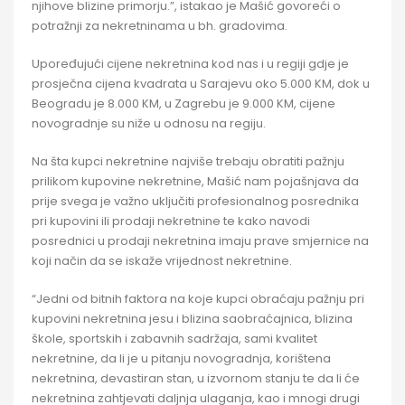
njihove blizine primorju.”, istakao je Mašić govoreći o
potražnji za nekretninama u bh. gradovima.
Upoređujući cijene nekretnina kod nas i u regiji gdje je
prosječna cijena kvadrata u Sarajevu oko 5.000 KM, dok u
Beogradu je 8.000 KM, u Zagrebu je 9.000 KM, cijene
novogradnje su niže u odnosu na regiju.
Na šta kupci nekretnine najviše trebaju obratiti pažnju
prilikom kupovine nekretnine, Mašić nam pojašnjava da
prije svega je važno uključiti profesionalnog posrednika
pri kupovini ili prodaji nekretnine te kako navodi
posrednici u prodaji nekretnina imaju prave smjernice na
koji način da se iskaže vrijednost nekretnine.
“Jedni od bitnih faktora na koje kupci obraćaju pažnju pri
kupovini nekretnina jesu i blizina saobraćajnica, blizina
škole, sportskih i zabavnih sadržaja, sami kvalitet
nekretnine, da li je u pitanju novogradnja, korištena
nekretnina, devastiran stan, u izvornom stanju te da li će
nekretnina zahtjevati daljnja ulaganja, kao i mnogi drugi