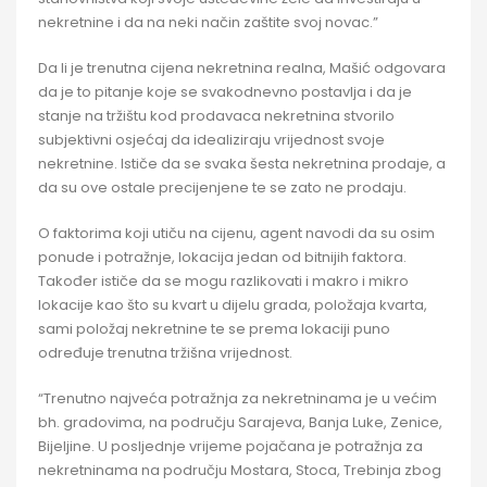
nekretnine i da na neki način zaštite svoj novac.”
Da li je trenutna cijena nekretnina realna, Mašić odgovara
da je to pitanje koje se svakodnevno postavlja i da je
stanje na tržištu kod prodavaca nekretnina stvorilo
subjektivni osjećaj da idealiziraju vrijednost svoje
nekretnine. Ističe da se svaka šesta nekretnina prodaje, a
da su ove ostale precijenjene te se zato ne prodaju.
O faktorima koji utiču na cijenu, agent navodi da su osim
ponude i potražnje, lokacija jedan od bitnijih faktora.
Također ističe da se mogu razlikovati i makro i mikro
lokacije kao što su kvart u dijelu grada, položaja kvarta,
sami položaj nekretnine te se prema lokaciji puno
određuje trenutna tržišna vrijednost.
“Trenutno najveća potražnja za nekretninama je u većim
bh. gradovima, na području Sarajeva, Banja Luke, Zenice,
Bijeljine. U posljednje vrijeme pojačana je potražnja za
nekretninama na području Mostara, Stoca, Trebinja zbog