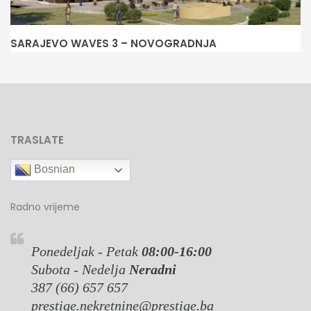
SARAJEVO WAVES 3 – NOVOGRADNJA
N
TRASLATE
Bosnian
Radno vrijeme
Ponedeljak - Petak
08:00-16:00
Subota - Nedelja
Neradni
387 (66) 657 657
prestige.nekretnine@prestige.ba