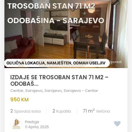
Uporedi
IZDAJE SE TROSOBAN STAN 71 M2 –
ODOBAŠ...
Centar
,
Sarajevo
,
Sarajevo
,
Sarajevo - Centar
950 KM
2
2
2
71 m
Spavaća soba
Kupatila
Veličina
Prestige
11 Aprila, 2025