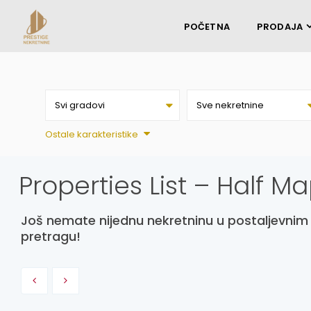
POČETNA
PRODAJA
Svi gradovi
Sve nekretnine
Ostale karakteristike
Properties List – Half M
Još nemate nijednu nekretninu u postaljevni
pretragu!