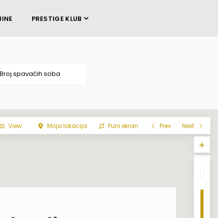
NINE
PRESTIGE KLUB
View
Moja lokacija
Puni ekran
Prev
Next