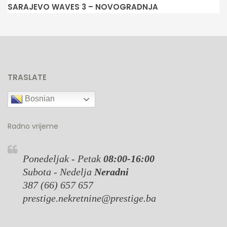
SARAJEVO WAVES 3 – NOVOGRADNJA
N
TRASLATE
Bosnian
Radno vrijeme
Ponedeljak - Petak
08:00-16:00
Subota - Nedelja
Neradni
387 (66) 657 657
prestige.nekretnine@prestige.ba