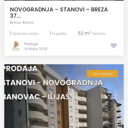
NOVOGRADNJA – STANOVI – BREZA
37...
Breza
,
Breza
2
1
1
52 m
Spavaća soba
Kupatila
Veličina
Prestige
14 Maja, 2025
TOP PONUDA