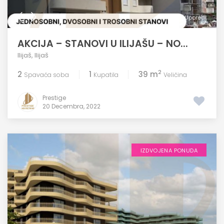
Uporedi
AKCIJA – STANOVI U ILIJAŠU – NO...
Ilijaš
,
Ilijaš
2
2
1
39 m
Spavaća soba
Kupatila
Veličina
Prestige
20 Decembra, 2022
IZDVOJENA PONUDA