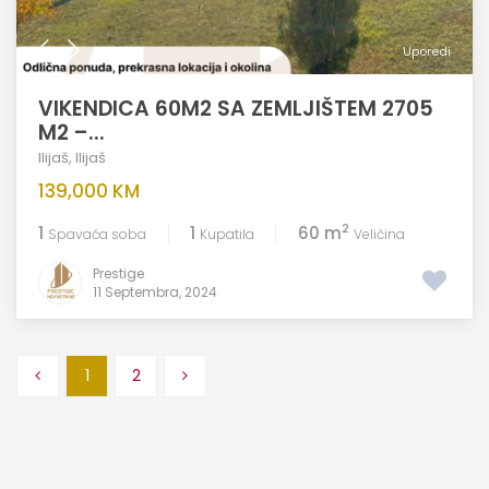
Uporedi
VIKENDICA 60M2 SA ZEMLJIŠTEM 2705
M2 –...
Ilijaš
,
Ilijaš
139,000 KM
2
1
1
60 m
Spavaća soba
Kupatila
Veličina
Prestige
11 Septembra, 2024
1
2