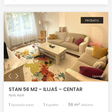
PRODATO
Uporedi
STAN 56 M2 – ILIJAŠ – CENTAR
Ilijaš
,
Ilijaš
2
1
1
56 m
Spavaća soba
Kupatila
Veličina