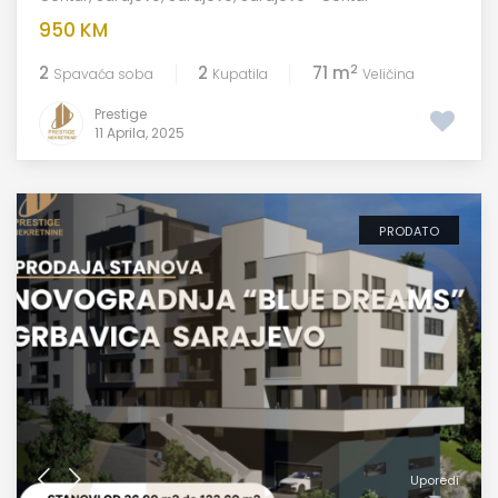
950 KM
2
2
2
71 m
Spavaća soba
Kupatila
Veličina
Prestige
11 Aprila, 2025
PRODATO
Uporedi