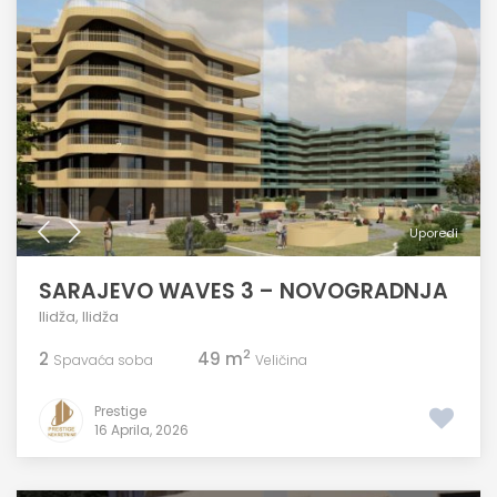
Uporedi
SARAJEVO WAVES 3 – NOVOGRADNJA
Ilidža
,
Ilidža
2
2
49 m
Spavaća soba
Veličina
Prestige
16 Aprila, 2026