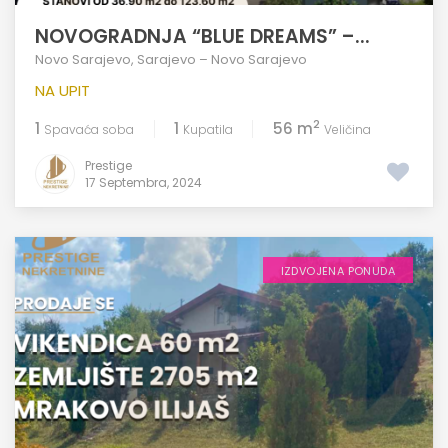
NOVOGRADNJA “BLUE DREAMS” –...
Novo Sarajevo
,
Sarajevo – Novo Sarajevo
NA UPIT
2
1
1
56 m
Spavaća soba
Kupatila
Veličina
Prestige
17 Septembra, 2024
IZDVOJENA PONUDA