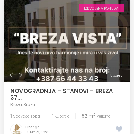
IZDVOJENA PONUDA
Uporedi
NOVOGRADNJA – STANOVI – BREZA
37...
Breza
,
Breza
2
1
1
52 m
Spavaća soba
Kupatila
Veličina
Prestige
14 Maja, 2025