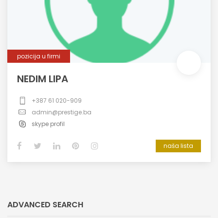
pozicija u firmi
NEDIM LIPA
+387 61 020-909
admin@prestige.ba
skype profil
naša lista
ADVANCED SEARCH