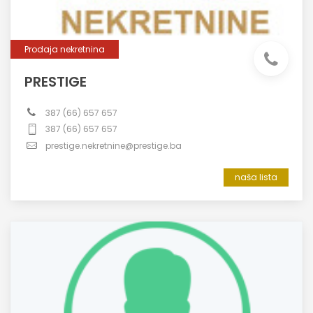
Prodaja nekretnina
PRESTIGE
387 (66) 657 657
387 (66) 657 657
prestige.nekretnine@prestige.ba
naša lista