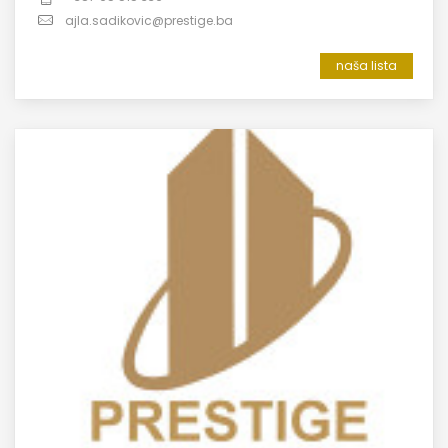
ajla.sadikovic@prestige.ba
naša lista